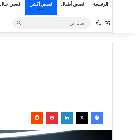
الرئيسية
قصص أطفال
قصص أكشن
قصص خيال 
مقال عشوائي
الوضع المظلم
بحث
عن
فيسبوك
‫X
لينكدإن
بينتيريست