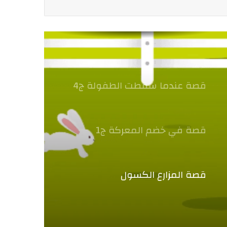
قصة عندما سقطت الطفولة ج4
قصة في خضم المعركة ج1
قصة المزارع الكسول