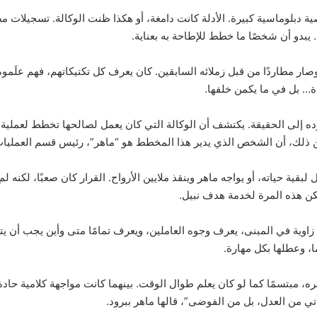
صية دبلوماسية كبيرة. الأدلة كانت دامغة، أو هكذا ظنت الوكالة. تسجيلات
يبدو أن شخصًا ما خطط للإطاحة به بعناية.
وصار مطاردًا من قبل زملائه السابقين. كان يعرف كل تكتيكاتهم، فهم علَ
ة… بل في ما يكمن خلفها.
قوده إلى الحقيقة. يكتشف أن الوكالة التي كان يعمل لصالحها تخطط لعملي
ذلك، أن الشخص الذي يدير هذا المخطط هو “ماهر”، رئيس قسم العمليات ا
قية حياته، أو يواجه ماهر وينقذ ملايين الأرواح. القرار كان صعبًا، لكنه ل
لكن هذه المرة لخدمة هدف نبيل.
 زاوية في المبنى، يعرف وجوه العاملين، ويعرف تمامًا متى وأين يجب أن ي
ا، وعطلها بكل مهارة.
، مبتسمًا كما لو كان يعلم طوال الوقت. بينهما كانت مواجهة كلامية حادة
تأتي من العدل، بل من الفوضى”، قالها ماهر ببرود.