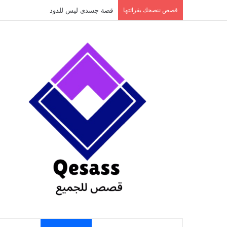
content
قصص ننصحك بقرائتها
قصة جسدي ليس للدود