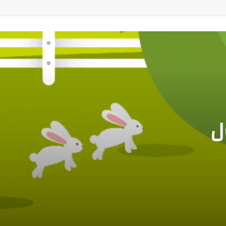
لطفولة ج4