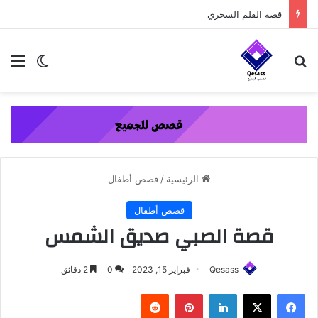
content
قصة القلم السحري
بحث عن
الق
الوضع ا
الرئيسية
/
قصص أطفال
قصص أطفال
قصة الصبي صديق الشمس
Qesass
فبراير 15, 2023
0
2 دقائق
فيسبوك
‫X
لينكدإن
بينتيريست