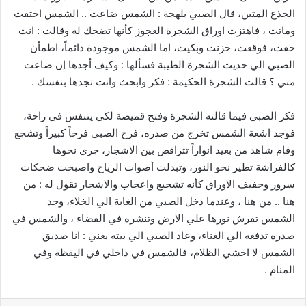
الجذع المتين، قال الصبي بلهجة : الشمس ضاعت .. الشمس اختفت
وماتت ، فاهتزت اوراق الشجرة العجوز كأنها تضحك له وقالت : انت
خفت، فوقعت، حزنت وبكيت، اما الشمس موجودة دائماً، اطمأن
الصبي الي حديث الشجرة الطيبة فسألها : وكيف أجدها إن ضاعت
مني ؟ قالت الشجرة الحكيمة : فكر وابحث وانت تجدها بنفسك .
فكر الصبي فيما قالته الشجرة وفتح قميصة لكي يتنفس في راحة،
فوجد اشعة الشمس تخرج من صدره، فرح الصبي فرحاً كبيراً وتشجع
وقام شاهد من بعيد انواراً تتراقص بين الاشجار، جري نحوها
كالفراشة تطير نحو النور، وتبدلت أصوات الرياح واصبحت ضحكات
سرور وحفيف الاوراق كأنه تشجيع واعجاب والاشجار تقول له : من
هنا .. من هنا ، وعندما دخل الصبي من الغابة الي الخلاء، وجد
الشمس تفرش نورها علي الارض وتنشره في الفضاء ، والشمس في
صدره تدفعه الي الغناء، وعاد الصبي الي بيته يغني : انا صديق
الشمس لا اخشي الظلام، فالشمس في داخلي في اليقظة وفي
المنام .