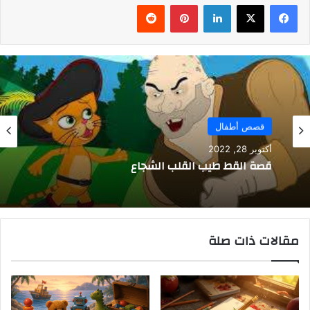
فيسبوك
‫X
لينكدإن
بينتيريست
قصص أطفال
أكتوبر 28, 2022
قصة القط طيب القلب الشجاع
مقالات ذات صلة