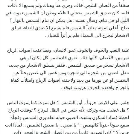
سقفاً من اغصان الشجر، خاف وجري هنا وهناك ولم يسمع الا دقات
قلبه، كان صديق الشمس يخشي الظلام ويظن ان الشمس تموت في
الليل او هي تنام، وسأل نفسه : هل يمكن ان تنام الشمس بالنهار ؟
صاح بأعلي صوته منادياً الشمس فلم يسمع الا صدي النداء، تسلق
الاشجار ليخرج الي السماء فلم ير أثراً للضياء .
غلبة التعب والخوف والخوف عدو الانسان، وتضاعفت اصوات الرياح
تمر بين الاغصان، كأنها ذئاب تعوي قادمة من كل مكان او هي
الاشجار تسخر من صديق الشمس، فقفز يتسلق الاشجار من جديد،
تنقل الصبي من شجرة الي شجرة ومن غصن الي غصن بحثاً عن
الشمس او عن نورها من بعيد ولاحقته اصوات الرياح وامتلأت كفاة
بالجراح وافقده الخوف عزيمته فوقع .
جلس علي الارض حزيناً .. أين الشمس ؟ هل تموت كما يموت الناس
؟ هل غضبت منه وتركته لأنه جلس في الظل ليرتاح ؟ توقفت الرياح
لحظة فساد السكون وتلفت الصبي حوله لعله يري الشمس وفجأة
سمع صوتاً حنوناً كالهمس : ” يا صبي .. يا صديق الشمس .. لماذا انت
حزين ؟ ” كان الصديق قادماً من بين اغصان الشجرة العجوز ذات