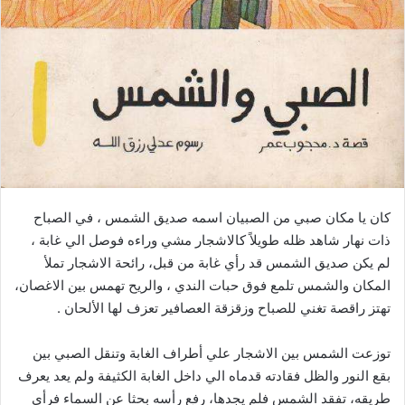
كان يا مكان صبي من الصبيان اسمه صديق الشمس ، في الصباح
ذات نهار شاهد ظله طويلاً كالاشجار مشي وراءه فوصل الي غابة ،
لم يكن صديق الشمس قد رأي غابة من قبل، رائحة الاشجار تملأ
المكان والشمس تلمع فوق حبات الندي ، والريح تهمس بين الاغصان،
تهتز راقصة تغني للصباح وزقزقة العصافير تعزف لها الألحان .
توزعت الشمس بين الاشجار علي أطراف الغابة وتنقل الصبي بين
بقع النور والظل فقادته قدماه الي داخل الغابة الكثيفة ولم يعد يعرف
طريقه، تفقد الشمس فلم يجدها، رفع رأسه بحثا عن السماء فرأي