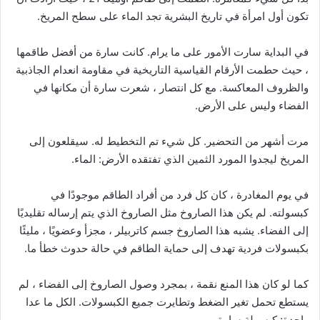
تكون أول امرأة في تاريخ البشرية تجد الماء على سطح المريخ.
في البداية سارت الأمور على ما يرام. كانت سارة من أفضل طاقمها
، حيث حطمت الأرقام القياسية التاريخية في مقاومة انعدام الجاذبية
والظروف المعاكسة. مع كل انتصار ، شعرت سارة أن مكانها في
الفضاء وليس على الأرض.
مرت أشهر من التحضير. كل شيء تم التخطيط له. سيقلعون إلى
المريخ ليجدوا المورد الثمين الذي تفتقده الأرض: الماء.
في يوم المغادرة ، كان كل فرد من أفراد الطاقم موجودًا في
كبسولته. لم يكن هذا الصاروخ مثل الصاروخ الذي يتم إرساله تقليديًا
إلى الفضاء. يشبه هذا الصاروخ جسم كاتربيلر ، مجزأ وعضويًا ، مليئًا
بكبسولات فردية تهدف إلى حماية الطاقم في حالة حدوث خطأ ما.
كما لو كان هذا المنع نقمة ، بمجرد وصول الصاروخ إلى الفضاء ، لم
يستطع تحمل تغير الضغط وتطايرت جميع الكبسولات. الكل ما عدا
واحدة: كبسولة سارة.