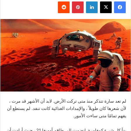
فيسبوك
‫X
لينكدإن
بينتيريست
لم تعد سارة تتذكر منذ متى تركت الأرض. لابد أن الأشهر قد مرت ،
لأن شعرها كان طويلاً ، والإمدادات الغذائية كانت تنفد. لم يستطع أن
يفهم تمامًا متى ساءت الأمور.
بدأ كل شيء كمغامرة. انضمت إلى طاقم أوميغا 21 ، حيث أرادت أن