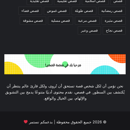
قصص
قصص اسلامية
قصص تعليمية
قصص تقليدية
قصص رمضانية
قصص طويلة
قصص غموض
قصص فضاء
قصص مثيرة
قصص مرعبة
قصص مسلية
قصص مشوقة
قصص نجاح
قصص وعبر
نحن نؤمن أن لكل شخص قصة تستحق أن تُروى، ولكل قارئ عالم ينتظر أن
يُكتشف بين السطور. في قصص، نقدم محتوى أدبيًا متنوعًا يدمج بين التشويق
والإلهام، بين الخيال والواقع.
©
2026
جميع الحقوق محفوظة | بدعمكم نستمر