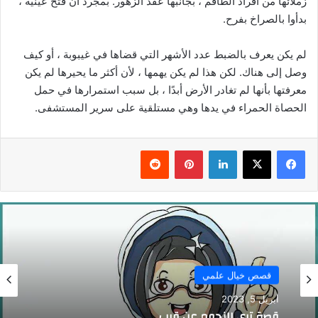
زملائها من أفراد الطاقم ، بجانبها عقد الزهور. بمجرد أن فتح عينيه ،
بدأوا بالصراخ بفرح.
لم يكن يعرف بالضبط عدد الأشهر التي قضاها في غيبوبة ، أو كيف
وصل إلى هناك. لكن هذا لم يكن يهمها ، لأن أكثر ما يحيرها لم يكن
معرفتها بأنها لم تغادر الأرض أبدًا ، بل سبب استمرارها في حمل
الحصاة الحمراء في يدها وهي مستلقية على سرير المستشفى.
فيسبوك
‫X
لينكدإن
بينتيريست
قصص خيال علمي
أبريل 5, 2023
قصة ترى النجوم عن قرب