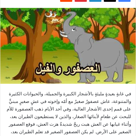
في غابةٍ بعيدةٍ مليئةٍ بالأشجار الكبيرة والجميلة، والحيوانات الكثيرة
والمتنوعة، عاش عصفورٌ صغيرٌ مع أمّه وإخوته في عشٍ صغيرٍ مبنيٍّ
على قمم إحدى الأشجار العالية، وفي أحد الأيام ذهب العصفورة للأم
للبحث عن طعامٍ لأبنائها الصغار، والذين لا يستطيعون الطيران بعد،
وأثناء غيابها عن العش هبت ريحٌ شديدةٌ هزت العش، فوقع العصفور
الصغير على الأرض. لم يكن العصفور الصغير قد تعلم الطيران بعد،