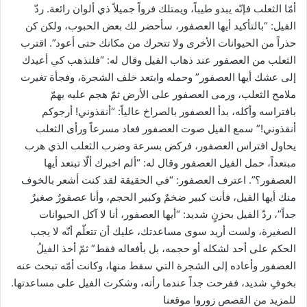
أمّا الثعلب فإنّه يبدو طيباً، ويمتلك فرواً جميلاً ذي ألوان رائعة. ردّ
الفيل: “بالتأكيد أيها العصفور، سأحضر لك بعض الحبوب، ولكن كن
حذراً من الحيوانات الأخرى ولا تتحرك من مكانك حتى أعود”. اقترب
الثعلب من العصفور عند ذهاب الفيل وقال له: “فلنذهب كي أعيدك
إلى عشك أيها العصفور” وحمله وابتعد خلف الشجرة، وفجأة تغيرت
ملامح الثعلب، ورمى العصفور على الأرض ثمّ هجم عليه يهمّ
بافتراسه وأكله، بدأ العصفور بالصراخ عالياً: “أنقذوني! أرجوكم
أنقذوني!” سمع الفيل صوت العصفور فعاد مسرعاً ورأى الثعلب
يحاول افتراس العصفور، فركض بسرعة وضرب الثعلب الذي هرب
مبتعداً، حمل الفيل العصفور وقال له: “ألم اخبرك ألّا تبتعد أيها
العصفور؟”. اعترف العصفور: “في الحقيقة لقد كنت أشعر بالخوف
منك أيها الفيل، فأنت كبير ضخمٌ وكبير الحجم، وأنا عصفورٌ صغيرٌ
جداً”، ردّ الفيل بحزنٍ شديد: “أيها العصفور، أنا لا آكل الحيوانات
الصغيرة، ولست أريد سوى مساعدتك، عليك أن تتعلّم أنّه لا يجب
الحكم على أحد لشكله أو حجمه، بل بأفعاله فقط” ثمّ أخذ الفيلُ
العصفور وأعاده إلى الشجرة التي سقط منها، وكانت أمّه تبحث عنه
بخوفٍ شديد، ففرحت جداً عندما رأته، وشكرت الفيل على مساعدتها.
للمزيد من القصص زوروا موقعنا