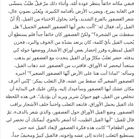
فبقي مكانه خائفاً ينتظر عودة أمّه، وأثناء ذلك مرّ فيلٌ طيّبٌ يتمشّى
في الغابة بمرح، ويضرب الأرض بأقدامه الكبيرة، ويُغنّي بصوتٍ عال،
شعر العصفور بالفزع الشديد، وأخذ يحاول الاختباء من الفيل، إلّا أنّ
الفيل رآه، فقال له: “أأنت بخيرٍ أيها العصفور الصغير الجميل؟ هل
سقطتَ من الشجرة؟” ولكنّ العصفور كان خائفاً جداً فلم يستطع أن
يُجيب الفيل بأيّ كلمة، كان يرتعد بشدّة من الخوف والبرد، فحزن
الفيل لمنظره وقرر إحضار بعض أوراق الأشجار ووضعها حوله كي
يدفئه. حضر ثعلبٌ مكارٌ ورأى الفيل يتحدث مع العصفور ثم يذهب
مبتعداً ليحضر له الأوراق، فاقترب من العصفور عند ذهاب الفيل،
وسأله: “لماذا أنت هنا على الأرض أيّها العصفور الصغير؟” أخبره
العصفور الصغير أنّه سقط من عشه، قال الثعلب بمكر: “إنّني أعرف
مكان عشك أيها العصفور وسأعيدك إليه، ولكن عليك في البداية أن
تتخلص من الفيل، فهو حيوانٌ شرير ويريد أن يؤذيك”. في هذه اللحظة
عاد الفيل يحمل الأوراق، فابتعد الثعلب واختبأ خلف الأشجار يراقب
العصفور. وضع الفيل الأوراق حول العصفور، والذي شعر بالدفء، ثمّ
قال للفيل: “أيها الفيل الطيب، أنا أشعر بالجوع، أيمكنك أن تحضر لي
بعض الطعام؟” كانت هذه فكرة العصفور لإبعاد الفيل عنه حتى
يستطيع الثعلب إعادته إلى عشه وإخوته، فالفيل كبيرٌ ومخيفٌ جداً،