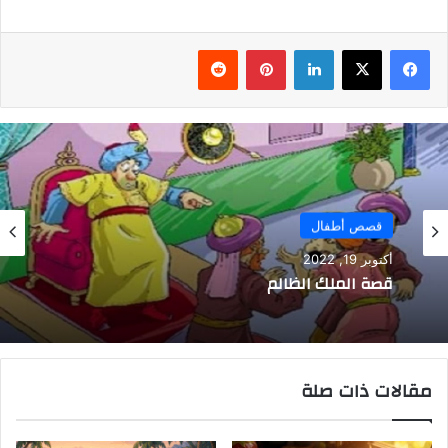
فيسبوك
‫X
لينكدإن
بينتيريست
قصص أطفال
أكتوبر 19, 2022
قصة الملك الظالم
مقالات ذات صلة